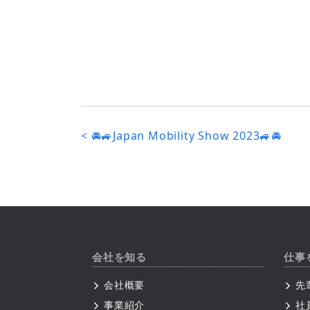
<
🚘🚙Japan Mobility Show 2023🚙🚘
会社を知る
仕事
会社概要
先
事業紹介
社